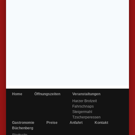
Home
Öffnungszeiten
Veranstaltungen
Harzer Brotzeit
Fahrschnaps
Steigermahl
Tzscherperessen
Gastronomie
Preise
Anfahrt
Kontakt
Büchenberg
Startseite