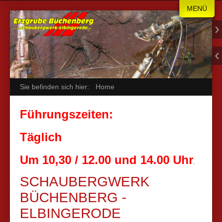
MENÜ
Sie befinden sich hier:
Home
Führungszeiten:
Täglich
Um 10,30 / 12.00 und 14.00 Uhr
.
SCHAUBERGWERK
BÜCHENBERG -
ELBINGERODE