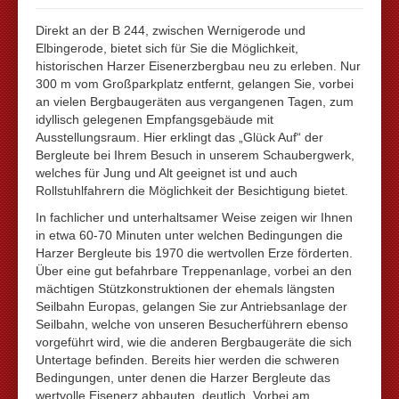
Direkt an der B 244, zwischen Wernigerode und
Elbingerode, bietet sich für Sie die Möglichkeit,
historischen Harzer Eisenerzbergbau neu zu erleben. Nur
300 m vom Großparkplatz entfernt, gelangen Sie, vorbei
an vielen Bergbaugeräten aus vergangenen Tagen, zum
idyllisch gelegenen Empfangsgebäude mit
Ausstellungsraum. Hier erklingt das „Glück Auf“ der
Bergleute bei Ihrem Besuch in unserem Schaubergwerk,
welches für Jung und Alt geeignet ist und auch
Rollstuhlfahrern die Möglichkeit der Besichtigung bietet.
In fachlicher und unterhaltsamer Weise zeigen wir Ihnen
in etwa 60-70 Minuten unter welchen Bedingungen die
Harzer Bergleute bis 1970 die wertvollen Erze förderten.
Über eine gut befahrbare Treppenanlage, vorbei an den
mächtigen Stützkonstruktionen der ehemals längsten
Seilbahn Europas, gelangen Sie zur Antriebsanlage der
Seilbahn, welche von unseren Besucherführern ebenso
vorgeführt wird, wie die anderen Bergbaugeräte die sich
Untertage befinden. Bereits hier werden die schweren
Bedingungen, unter denen die Harzer Bergleute das
wertvolle Eisenerz abbauten, deutlich. Vorbei am